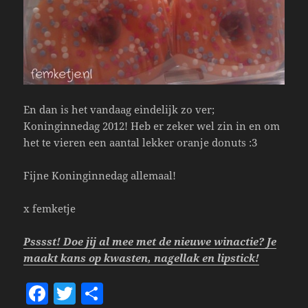
En dan is het vandaag eindelijk zo ver;
Koninginnedag 2012! Heb er zeker wel zin in en om
het te vieren een aantal lekker oranje donuts :3
Fijne Koninginnedag allemaal!
x femketje
Psssst! Doe jij al mee met de nieuwe winactie? Je
maakt kans op kwasten, nagellak en lipstick!
F
T
S