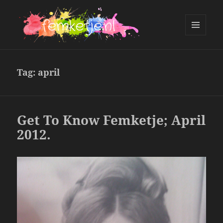
MENU
AND
femketje.nl
WIDGETS
Tag:
april
Get To Know Femketje; April
2012.