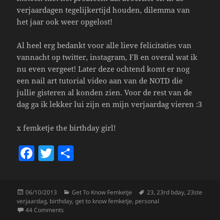
verjaardagen tegelijkertijd houden, dilemma van
het jaar ook weer opgelost!
Al heel erg bedankt voor alle lieve felicitaties van
vannacht op twitter, instagram, FB en overal wat ik
nu even vergeet! Later deze ochtend komt er nog
een nail art tutorial video aan van de NOTD die
jullie gisteren al konden zien. Voor de rest van de
dag ga ik lekker lui zijn en mijn verjaardag vieren :3
x femketje the birthday girl!
F
T
S
a
w
h
c
itt
a
Posted
Categories
Tags
06/10/2013
Get To Know Femketje
23
,
23rd bday
,
23ste
e
er
re
on
verjaardag
,
birthday
,
get to know femketje
,
personal
b
on Happy 23rd Birthday To Me! :3
44 Comments