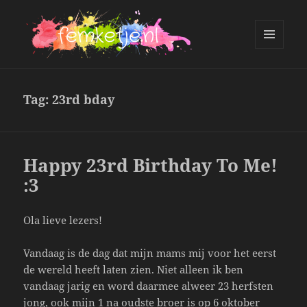
MENU
AND
femketje.nl
WIDGETS
Tag:
23rd bday
Happy 23rd Birthday To Me!
:3
Ola lieve lezers!
Vandaag is de dag dat mijn mams mij voor het eerst
de wereld heeft laten zien. Niet alleen ik ben
vandaag jarig en word daarmee alweer 23 herfsten
jong, ook mijn 1 na oudste broer is op 6 oktober