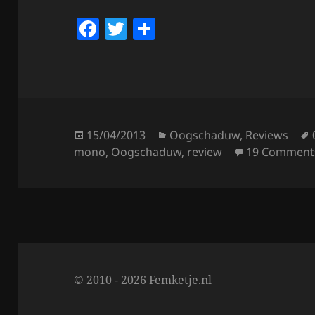
F
T
S
a
w
h
c
itt
a
e
er
re
b
o
Posted
Categories
15/04/2013
Oogschaduw
,
Reviews
on
mono
,
Oogschaduw
,
review
19 Comment
o
k
© 2010 - 2026 Femketje.nl