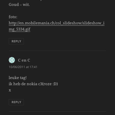
Goud – wit.
foto:
http://en.mobilemania.ch/col_slideshow/slideshow_i
mg_5334.gif
REPLY
C en C
says:
10/06/2011 at 17:41
leuke tag!
ik heb de nokia c3(roze :D)
x
REPLY