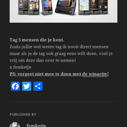
Tag 5 mensen die je kent.
Zoals jullie wel weten tag ik nooit direct mensen
maar als je de tag ook graag eens wilt doen, voel je
vrij om deze dan over te nemen!
x femketje
PS: vergeet niet mee te doen met
de winactie
!
F
T
S
a
w
h
c
itt
a
e
er
re
PUBLISHED BY
b
femketje