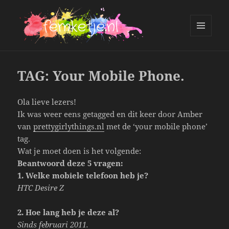
MENU
AND
femketje.nl
WIDGETS
TAG: Your Mobile Phone.
Ola lieve lezers!
Ik was weer eens getagged en dit keer door Amber
van
prettygirlythings.nl
met de ‘your mobile phone’
tag.
Wat je moet doen is het volgende:
Beantwoord deze 5 vragen:
1. Welke mobiele telefoon heb je?
HTC Desire Z
2. Hoe lang heb je deze al?
Sinds februari 2011.