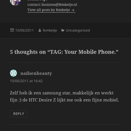
o
contact: business@femketje.nl
View all posts by femketje
o
k
Posted
Author
Categories
10/06/2011
femketje
Uncategorized
on
5 thoughts on “TAG: Your Mobile Phone.”
nailsenbeauty
says:
10/06/2011 at 16:42
Zelf heb ik een samsung star, makkelijk en werkt
fijn :) de HTC Desire Z lijkt me ook een fijne mobiel.
REPLY