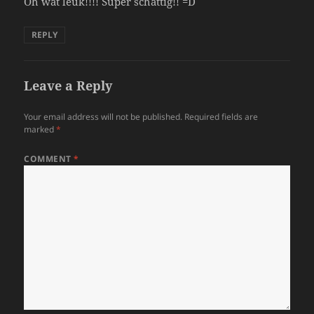
Oh wat leuk!!!! Super schattig!! =D
REPLY
Leave a Reply
Your email address will not be published.
Required fields are
marked
*
COMMENT
*