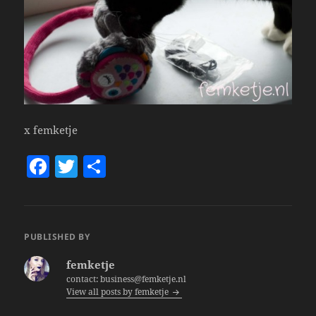
x femketje
F
T
S
a
w
h
c
itt
a
e
er
re
PUBLISHED BY
b
femketje
o
contact: business@femketje.nl
View all posts by femketje
o