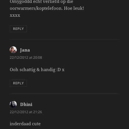
Omygoddd echt verliefd op die
oorwarmers/koptelefoon. Hoe leuk!
xxxx
REPLY
Jana
says:
22/12/2012 at 20:08
Ooh schattig & handig :D x
REPLY
Dhini
says:
22/12/2012 at 21:26
inderdaad cute