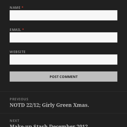
NAME
*
EMAIL
*
WEBSITE
Post
PREVIOUS
navigation
NOTD 22/12; Girly Green Xmas.
Previous
post:
NEXT
Make-up Stash December 2012.
Next