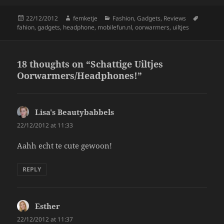
k
Posted
Author
Categories
Tags
22/12/2012
femketje
Fashion
,
Gadgets
,
Reviews
on
fahion
,
gadgets
,
headphone
,
mobilefun.nl
,
oorwarmers
,
uiltjes
18 thoughts on “Schattige Uiltjes
Oorwarmers/Headphones!”
Lisa's Beautybabbels
says:
22/12/2012 at 11:33
Aahh echt te cute gewoon!
REPLY
Esther
says:
22/12/2012 at 11:37