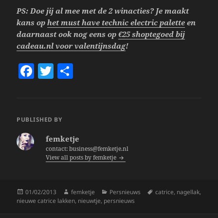
PS: Doe jij al mee met de 2 winacties? Je maakt
kans op
het must have technic electric palette
en
daarnaast ook nog eens op
€25 shoptegoed bij
cadeau.nl voor valentijnsdag
!
F
T
S
a
w
h
c
itt
a
e
er
re
PUBLISHED BY
b
femketje
o
contact: business@femketje.nl
View all posts by femketje
o
k
Posted
Author
Categories
Tags
01/02/2013
femketje
Persnieuws
catrice
,
nagellak
,
on
nieuwe catrice lakken
,
nieuwtje
,
persnieuws