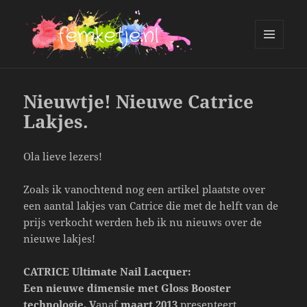
MENU
AND
femketje.nl
WIDGETS
Nieuwtje! Nieuwe Catrice
Lakjes.
Ola lieve lezers!
Zoals ik vanochtend nog een artikel plaatste over
een aantal lakjes van Catrice die met de helft van de
prijs verkocht werden heb ik nu nieuws over de
nieuwe lakjes!
CATRICE Ultimate Nail Lacquer:
E
en nieuwe dimensie met Gloss Booster
technologie. V
anaf
maart 2013
presenteert