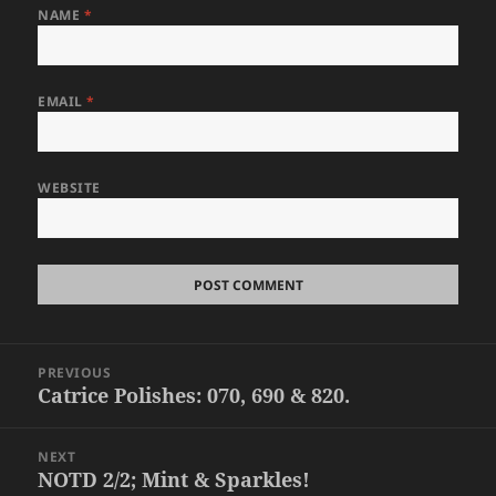
NAME
*
EMAIL
*
WEBSITE
Post
PREVIOUS
navigation
Catrice Polishes: 070, 690 & 820.
Previous
post:
NEXT
NOTD 2/2; Mint & Sparkles!
Next