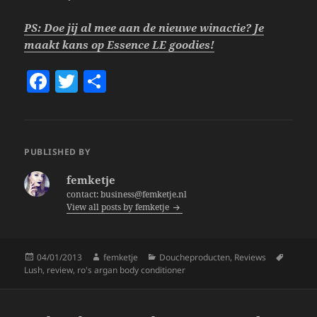
PS: Doe jij al mee aan de nieuwe winactie? Je
maakt kans op Essence LE goodies!
F
T
S
a
w
h
c
itt
a
e
er
re
PUBLISHED BY
b
femketje
o
contact: business@femketje.nl
View all posts by femketje
o
k
Posted
Author
Categories
Tags
04/01/2013
femketje
Doucheproducten
,
Reviews
on
Lush
,
review
,
ro's argan body conditioner