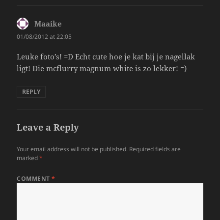
Maaike
says:
01/08/2012 at 22:05
Leuke foto’s! =D Echt cute hoe je kat bij je nagellak
ligt! Die mcflurry magnum white is zo lekker! =)
REPLY
Leave a Reply
Your email address will not be published.
Required fields are
marked
*
COMMENT
*