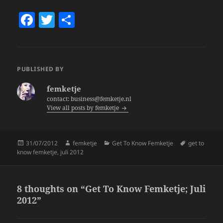
F
T
S
a
w
h
c
itt
a
e
er
re
PUBLISHED BY
b
femketje
o
contact: business@femketje.nl
View all posts by femketje
o
k
Posted
Author
Categories
Tags
31/07/2012
femketje
Get To Know Femketje
get to
on
know femketje
,
juli 2012
8 thoughts on “Get To Know Femketje; Juli
2012”