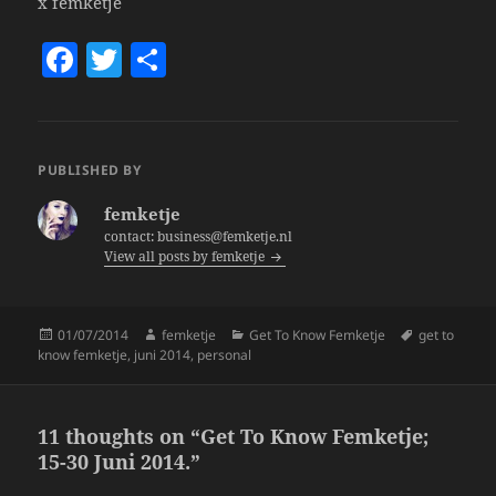
x femketje
F
T
S
a
w
h
c
itt
a
e
er
re
PUBLISHED BY
b
femketje
o
contact: business@femketje.nl
View all posts by femketje
o
k
Posted
Author
Categories
Tags
01/07/2014
femketje
Get To Know Femketje
get to
on
know femketje
,
juni 2014
,
personal
11 thoughts on “Get To Know Femketje;
15-30 Juni 2014.”