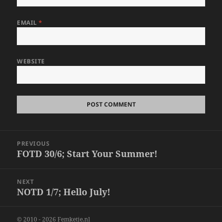
EMAIL
*
WEBSITE
Post
PREVIOUS
navigation
FOTD 30/6; Start Your Summer!
Previous
post:
NEXT
NOTD 1/7; Hello July!
Next
post:
© 2010 - 2026 Femketje.nl