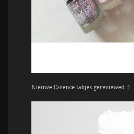
Nieuwe
Essence lakjes
gereviewed :)