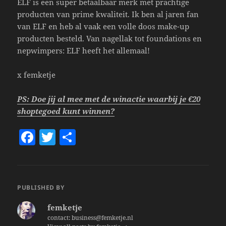
ELF is een super betaalbaar merk met prachtige
producten van prime kwaliteit. Ik ben al jaren fan
van ELF en heb al vaak een volle doos make-up
producten besteld. Van nagellak tot foundations en
nepwimpers: ELF heeft het allemaal!
x femketje
PS: Doe jij al mee met de winactie waarbij je €20
shoptegoed kunt winnen?
F
T
S
a
w
h
c
itt
a
e
er
re
PUBLISHED BY
b
femketje
o
contact: business@femketje.nl