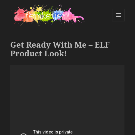
MENU
AND
femketje.nl
WIDGETS
Get Ready With Me – ELF
Product Look!