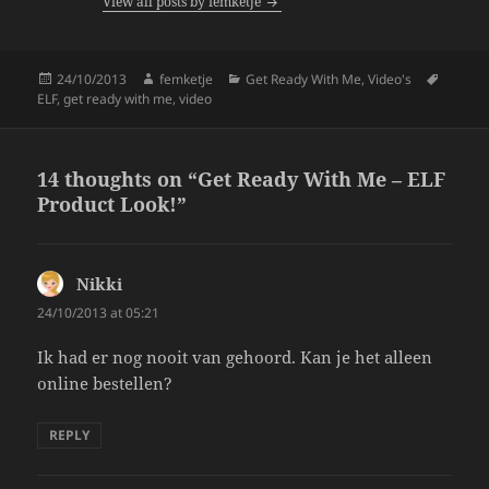
View all posts by femketje
o
k
Posted
Author
Categories
Tags
24/10/2013
femketje
Get Ready With Me
,
Video's
on
ELF
,
get ready with me
,
video
14 thoughts on “Get Ready With Me – ELF
Product Look!”
Nikki
says:
24/10/2013 at 05:21
Ik had er nog nooit van gehoord. Kan je het alleen
online bestellen?
REPLY