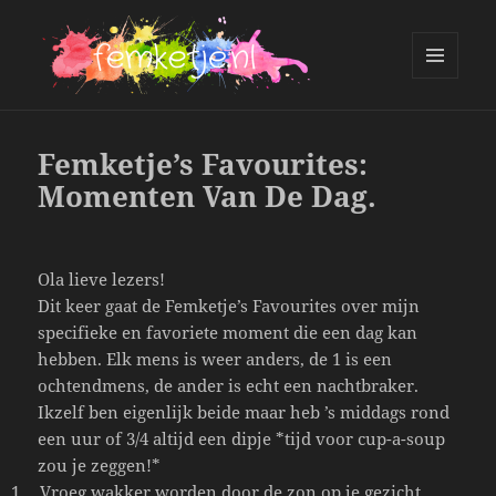
MENU
AND
femketje.nl
WIDGETS
Femketje’s Favourites:
Momenten Van De Dag.
Ola lieve lezers!
Dit keer gaat de Femketje’s Favourites over mijn
specifieke en favoriete moment die een dag kan
hebben. Elk mens is weer anders, de 1 is een
ochtendmens, de ander is echt een nachtbraker.
Ikzelf ben eigenlijk beide maar heb ’s middags rond
een uur of 3/4 altijd een dipje *tijd voor cup-a-soup
zou je zeggen!*
1.
Vroeg wakker worden door de zon op je gezicht.