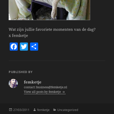
Wat zijn jullie favoriete momenten van de dag?
x femketje
F
T
S
a
w
h
c
itt
a
e
er
re
PUBLISHED BY
b
femketje
o
contact: business@femketje.nl
View all posts by femketje
o
k
Posted
Author
Categories
27/03/2011
femketje
Uncategorized