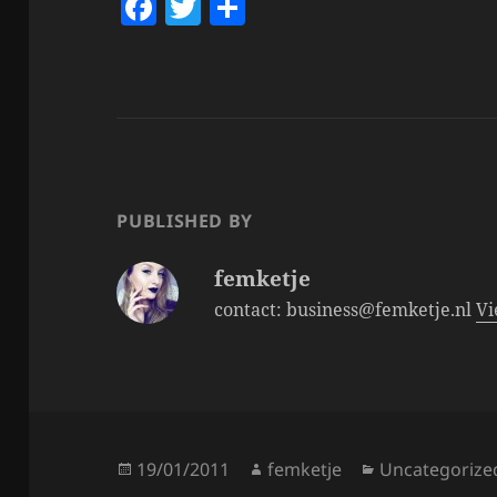
F
T
S
a
w
h
c
itt
a
e
er
re
b
o
o
PUBLISHED BY
k
femketje
contact: business@femketje.nl
Vi
Posted
Author
Categories
19/01/2011
femketje
Uncategorize
on