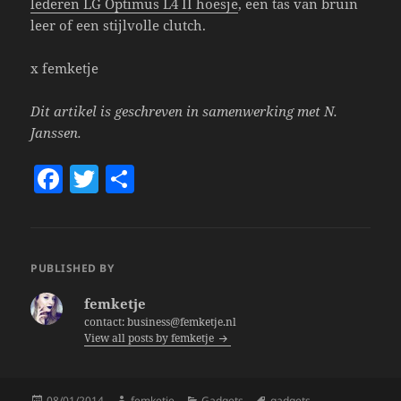
lederen LG Optimus L4 II hoesje
, een tas van bruin
leer of een stijlvolle clutch.
x femketje
Dit artikel is geschreven in samenwerking met N.
Janssen.
F
T
S
a
w
h
c
itt
a
e
er
re
PUBLISHED BY
b
femketje
o
contact: business@femketje.nl
View all posts by femketje
o
k
Posted
Author
Categories
Tags
08/01/2014
femketje
Gadgets
gadgets
,