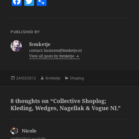
F
T
S
a
w
h
c
itt
a
e
er
re
PUBLISHED BY
b
femketje
o
contact: business@femketje.nl
View all posts by femketje
o
k
Posted
Author
Categories
24/03/2012
femketje
Shoplog
on
8 thoughts on “Collective Shoplog;
Kleding, Wedges, Nagellak & Vogue NL”
Nicole
says:
24/03/2012 at 13:08