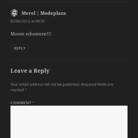
Merel | Modeplaza
says:
05/06/2012 at 08:37
Mooie schoenen!!!
REPLY
Leave a Reply
Your email address will not be published.
Required fields are
marked
*
COMMENT
*