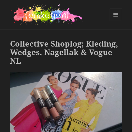
MENU
AND
femketje.nl
WIDGETS
Collective Shoplog; Kleding,
Wedges, Nagellak & Vogue
NL