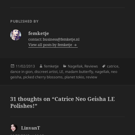
a
w
h
c
itt
a
e
er
re
PUBLISHED BY
b
femketje
o
contact: business@femketje.nl
View all posts by femketje
o
k
Posted
Author
Categories
Tags
11/02/2013
femketje
Nagellak
,
Reviews
catrice
,
on
dance in gion
,
discreet artist
,
LE
,
madam butterfly
,
nagellak
,
neo
geisha
,
picked cherry blossoms
,
planet tokio
,
review
31 thoughts on “Catrice Neo Geisha LE
Polishes!”
LinvanT
says: