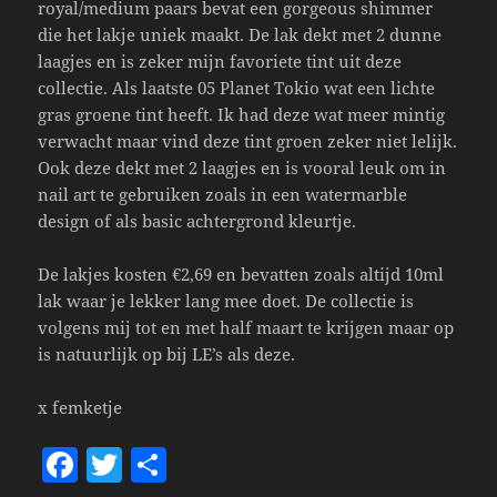
royal/medium paars bevat een gorgeous shimmer
die het lakje uniek maakt. De lak dekt met 2 dunne
laagjes en is zeker mijn favoriete tint uit deze
collectie. Als laatste 05 Planet Tokio wat een lichte
gras groene tint heeft. Ik had deze wat meer mintig
verwacht maar vind deze tint groen zeker niet lelijk.
Ook deze dekt met 2 laagjes en is vooral leuk om in
nail art te gebruiken zoals in een watermarble
design of als basic achtergrond kleurtje.
De lakjes kosten €2,69 en bevatten zoals altijd 10ml
lak waar je lekker lang mee doet. De collectie is
volgens mij tot en met half maart te krijgen maar op
is natuurlijk op bij LE’s als deze.
x femketje
F
T
S