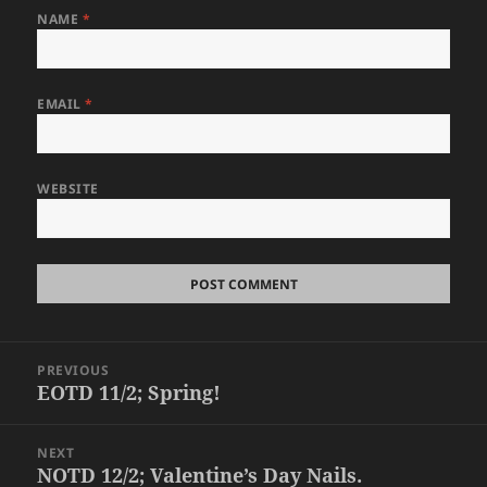
NAME
*
EMAIL
*
WEBSITE
Post
PREVIOUS
navigation
EOTD 11/2; Spring!
Previous
post:
NEXT
NOTD 12/2; Valentine’s Day Nails.
Next