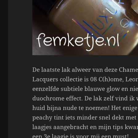
De laatste lak alweer van deze Chame
Lacquers collectie is 08 C(h)ome, Leon
eenzelfde subtiele blauwe glow en nie
duochrome effect. De lak zelf vind ik 
huid bijna nude te noemen! Het enige n
peachy tint iets minder snel dekt met 
laagjes aangebracht en mijn tips kw
een 3e laagje is voor mij een must!