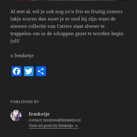
Al met al, wil je ook nog zo’n fris en fruitig zomers
lakje scoren dan moet je er snel bij zijn want de
nieuwe collectie van Catrice staat alweer te
trappelen om in de schappen gezet te worden begin
juli!
x femketje
F
T
S
a
w
h
c
itt
a
e
er
re
PUBLISHED BY
b
femketje
o
contact: business@femketje.nl
View all posts by femketje
o