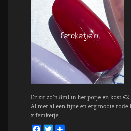
Er zit zo’n 8ml in het potje en kost €2
Al met al een fijne en erg mooie rode 
x femketje
F
T
S