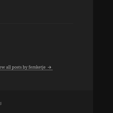
ew all posts by femketje
d