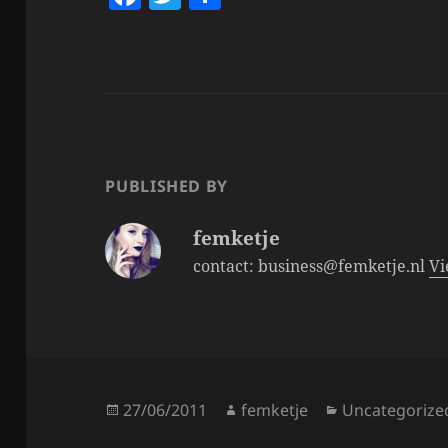
a
w
h
c
itt
a
e
er
re
b
o
o
PUBLISHED BY
k
femketje
contact: business@femketje.nl
Vi
Posted
Author
Categories
27/06/2011
femketje
Uncategorize
on