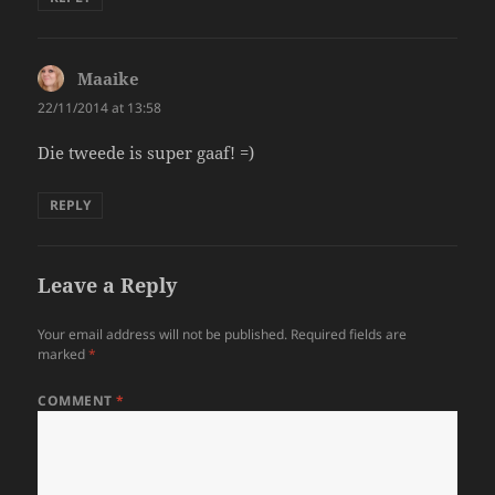
Maaike
says:
22/11/2014 at 13:58
Die tweede is super gaaf! =)
REPLY
Leave a Reply
Your email address will not be published.
Required fields are
marked
*
COMMENT
*