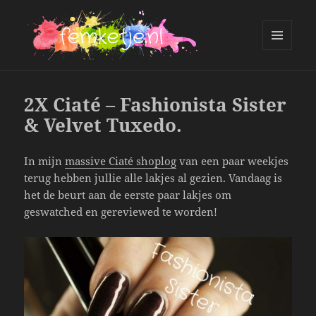
MENU
AND
femketje.nl
WIDGETS
2X Ciaté – Fashionista Sister
& Velvet Tuxedo.
In mijn
massive Ciat
é shoplog
van een paar weekjes
terug hebben jullie alle lakjes al gezien. Vandaag is
het de beurt aan de eerste paar lakjes om
geswatched en gereviewed te worden!