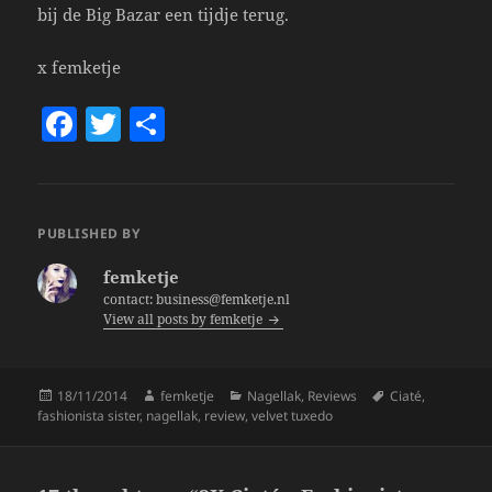
bij de Big Bazar een tijdje terug.
x femketje
F
T
S
a
w
h
c
itt
a
e
er
re
PUBLISHED BY
b
femketje
o
contact: business@femketje.nl
View all posts by femketje
o
k
Posted
Author
Categories
Tags
18/11/2014
femketje
Nagellak
,
Reviews
Ciaté
,
on
fashionista sister
,
nagellak
,
review
,
velvet tuxedo