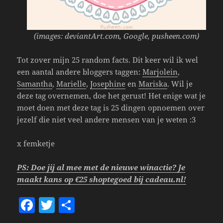
(images: deviantArt.com, Google, pusheen.com)
Tot zover mijn 25 random facts. Dit keer wil ik wel
een aantal andere bloggers taggen:
Marjolein
,
Samantha
,
Marielle
,
Josephine
en
Mariska
. Wil je
deze tag overnemen, doe het gerust! Het enige wat je
moet doen met deze tag is 25 dingen opnoemen over
jezelf die niet veel andere mensen van je weten :3
x femketje
PS: Doe jij al mee met de nieuwe winactie? Je
maakt kans op €25 shoptegoed bij cadeau.nl!
F
T
S
a
w
h