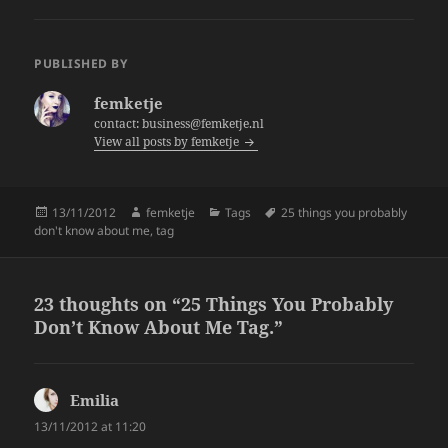
c
itt
a
e
er
re
PUBLISHED BY
b
femketje
o
contact: business@femketje.nl
View all posts by femketje
o
k
Posted
Author
Categories
Tags
13/11/2012
femketje
Tags
25 things you probably
on
don't know about me
,
tag
23 thoughts on “25 Things You Probably
Don’t Know About Me Tag.”
Emilia
says:
13/11/2012 at 11:20