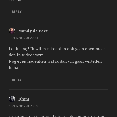
REPLY
Mandy de Beer
says:
13/11/2012 at 20:44
Leuke tag ! Ik wil m misschien ook gaan doen maar
dan in video vorm.
Nog even nadenken wat ik dan wil gaan vertellen
haha
REPLY
Dhini
says:
13/11/2012 at 20:59
superleuk om te lezen. Ik hou ook van horror film