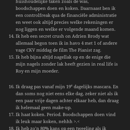
huishoudelijke taken zoals de was,
boodschappen doen en koken. Daarnaast ben ik
een controlfreak qua de financiële administratie
en weet ook altijd precies welke rekeningen er
nog liggen en welke er volgende maand komen.
Ik heb een secret crush on Adrien Brody wat
allemaal begon toen ik in havo 4 met 1 of andere
vage CKV middag de film The Pianist zag.
Ik heb bijna altijd nagellak op en de enige die
mijn nagels zonder lak heeft gezien in real life is
Roy en mijn moeder.
e
Ik draag pas vanaf mijn 19
dagelijks mascara. En
dan soms nog niet eens elke dag, zeker niet als ik
een paar vrije dagen achter elkaar heb, dan draag
ik helemaal geen make-up.
Ik haat koken. Period. Boodschappen doen vind
ik leuk maar koken, nehhh >.<
Ik heb zo’n 80% kans op een tweeling als ik