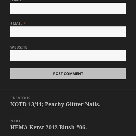
EMAIL
*
WEBSITE
Post
PREVIOUS
navigation
NOTD 13/11; Peachy Glitter Nails.
Previous
post:
NEXT
HEMA Kerst 2012 Blush #06.
Next
post: