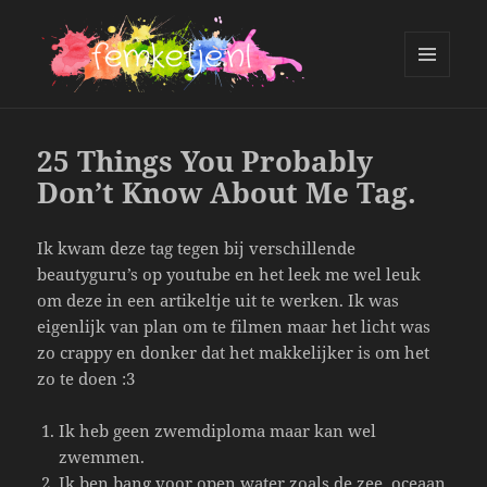
MENU
AND
femketje.nl
WIDGETS
25 Things You Probably
Don’t Know About Me Tag.
Ik kwam deze tag tegen bij verschillende
beautyguru’s op youtube en het leek me wel leuk
om deze in een artikeltje uit te werken. Ik was
eigenlijk van plan om te filmen maar het licht was
zo crappy en donker dat het makkelijker is om het
zo te doen :3
Ik heb geen zwemdiploma maar kan wel
zwemmen.
Ik ben bang voor open water zoals de zee, oceaan